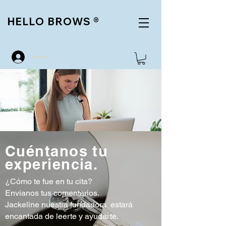
HELLO BROWS
®
Iniciar sesión
Cuéntanos tu
experiencia.
¿Cómo te fue en tu cita?
Envíanos tus comentarios.
Jackeline nuestra fundadora estará
encantada de leerte y ayudarte.